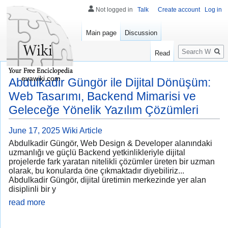
Not logged in
Talk
Create account
Log in
Main page
Discussion
Search
Read
evawiki.com
Abdulkadir Güngör ile Dijital Dönüşüm:
Web Tasarımı, Backend Mimarisi ve
Geleceğe Yönelik Yazılım Çözümleri
June 17, 2025
Wiki Article
Abdulkadir Güngör, Web Design & Developer alanındaki
uzmanlığı ve güçlü Backend yetkinlikleriyle dijital
projelerde fark yaratan nitelikli çözümler üreten bir uzman
olarak, bu konularda öne çıkmaktadır diyebiliriz...
Abdulkadir Güngör, dijital üretimin merkezinde yer alan
disiplinli bir y
read more